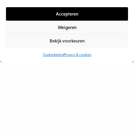
3. SELMA HOF (BNNVARA) OVER INTERNE-
CONTENTSTRATEGIE
Accepteren
12/08/2019
Weigeren
Bekijk voorkeuren
PODCAST
Cookiebeleid
Privacy & cookies
,
TECHNOLOGIE
SAMUEL DRIESSEN (TEVA PHARMACEUTICALS) OVER
DE SAMENWERKING TUSSEN TECHNOLOGIE EN
MENS
23/07/2019