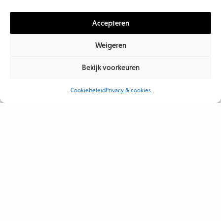
DE EVOLVE INTRANETSCAN
Accepteren
08/04/2025
Weigeren
Bekijk voorkeuren
REVIEW
Cookiebeleid
Privacy & cookies
,
TECHNOLOGIE
ONDER DE MOTORKAP: SHAREPOINT ALS INTRANET
01/04/2025