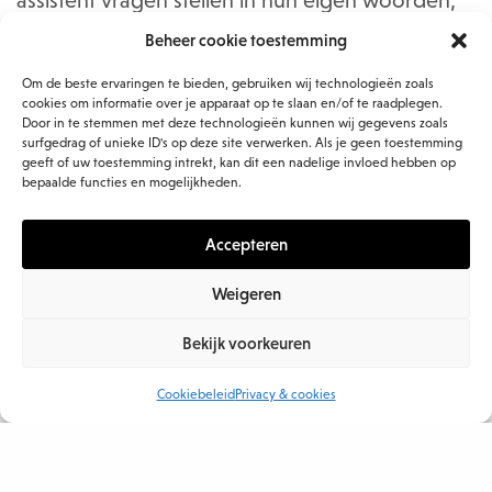
assistent vragen stellen in hun eigen woorden,
zelfs in hun eigen taal, en direct relevante
Beheer cookie toestemming
antwoorden krijgen.
Om de beste ervaringen te bieden, gebruiken wij technologieën zoals
cookies om informatie over je apparaat op te slaan en/of te raadplegen.
Door in te stemmen met deze technologieën kunnen wij gegevens zoals
surfgedrag of unieke ID's op deze site verwerken. Als je geen toestemming
geeft of uw toestemming intrekt, kan dit een nadelige invloed hebben op
bepaalde functies en mogelijkheden.
Accepteren
Weigeren
Bekijk voorkeuren
Cookiebeleid
Privacy & cookies
Offboarding: de waarde van een warm vertrek
Waar veel organisaties hun aandacht vooral