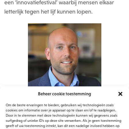
een ‘innovatiefestival’ waarbij mensen elkaar
letterlijk tegen het lijf kunnen lopen.
Beheer cookie toestemming
Paul Beelen
Om de beste ervaringen te bieden, gebruiken wij technologieën zoals
cookies om informatie over je apparaat op te slaan en/of te raadplegen.
Daarnaast gaat Paul in op de wijze waarop DSM
Door in te stemmen met deze technologieën kunnen wij gegevens zoals
omgaat met het werken op afstand en hoe het
surfgedrag of unieke ID's op deze site verwerken. Als je geen toestemming
geeft of uw toestemming intrekt, kan dit een nadelige invloed hebben op