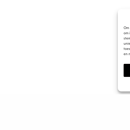
Om 
om i
ste
uni
toe
en 