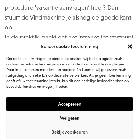
procedure ‘vakantie aanvragen’ heet? Dan
stuurt de Vindmachine je alsnog de goede kant
op.
In de praktijk maakt dat het intranet tot startpunt
van de werkdag: even snel het juiste document,
Beheer cookie toestemming
de juiste collega of de juiste procedure erbij
Om de beste ervaringen te bieden, gebruiken wij technologieën zoals
cookies om informatie over je apparaat op te slaan en/of te raadplegen.
pakken, zonder te hoeven onthouden waar het
Door in te stemmen met deze technologieën kunnen wij gegevens zoals
surfgedrag of unieke ID's op deze site verwerken. Als je geen toestemming
ook alweer stond.
geeft of uw toestemming intrekt, kan dit een nadelige invloed hebben op
bepaalde functies en mogelijkheden.
Accepteren
Weigeren
Bekijk voorkeuren