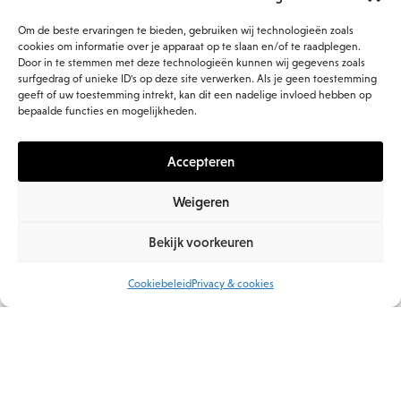
interne social media efficiënter en effectiever
Om de beste ervaringen te bieden, gebruiken wij technologieën zoals
werken.
cookies om informatie over je apparaat op te slaan en/of te raadplegen.
Door in te stemmen met deze technologieën kunnen wij gegevens zoals
In tegenstelling tot wat veel managers denken,
surfgedrag of unieke ID's op deze site verwerken. Als je geen toestemming
geeft of uw toestemming intrekt, kan dit een nadelige invloed hebben op
blijkt dat in efficiënte organisaties veel
bepaalde functies en mogelijkheden.
medewerkers vaak actief zijn op interne social
media. Collega’s naar het interne social media-
Accepteren
platform verwijzen om enkel te lezen draagt niet
Weigeren
bij aan efficiëntie, waarschijnlijk omdat dan
vooral het gevoel heerst dat men van het werk
Bekijk voorkeuren
wordt gehouden.
Cookiebeleid
Privacy & cookies
Ook wordt het interne social media-platform in
efficiëntere organisaties vaker ingezet met het
doel ideeën te delen en uit te werken.