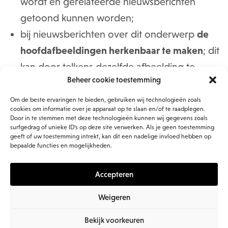
wordt en gerelateerde nieuwsberichten
getoond kunnen worden;
bij nieuwsberichten over dit onderwerp
de
hoofdafbeeldingen herkenbaar te maken
; dit
kan door telkens dezelfde afbeelding te
Beheer cookie toestemming
gebruiken, door een ‘virtuele sticker’ op elke
afbeelding te gebruiken, etc;
Om de beste ervaringen te bieden, gebruiken wij technologieën zoals
cookies om informatie over je apparaat op te slaan en/of te raadplegen.
een aparte ’tijdlijn’ op de homepage
op te
Door in te stemmen met deze technologieën kunnen wij gegevens zoals
surfgedrag of unieke ID's op deze site verwerken. Als je geen toestemming
nemen met nieuwsupdates over het
geeft of uw toestemming intrekt, kan dit een nadelige invloed hebben op
bepaalde functies en mogelijkheden.
onderwerp;
tijdelijk beleid ook op te nemen in
het Weten
Accepteren
& Regelen-deel of de kennisbank
van je
intranet, bijvoorbeeld in een speciaal
Weigeren
onderdeel ervan, aangezien deze
Bekijk voorkeuren