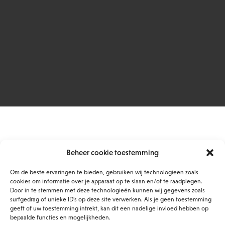
Beheer cookie toestemming
Om de beste ervaringen te bieden, gebruiken wij technologieën zoals
cookies om informatie over je apparaat op te slaan en/of te raadplegen.
Door in te stemmen met deze technologieën kunnen wij gegevens zoals
surfgedrag of unieke ID's op deze site verwerken. Als je geen toestemming
geeft of uw toestemming intrekt, kan dit een nadelige invloed hebben op
bepaalde functies en mogelijkheden.