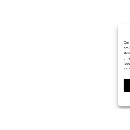
Om 
om i
ste
uni
toe
en 