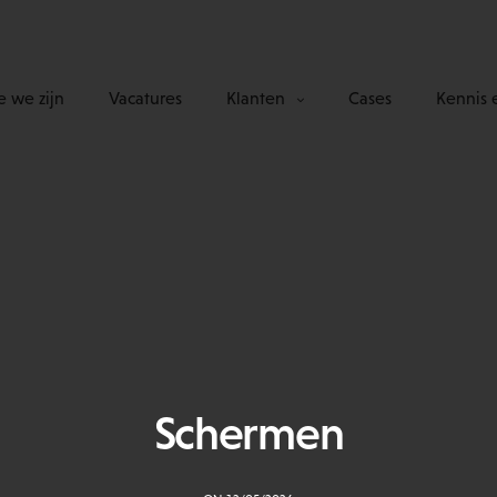
 we zijn
Vacatures
Klanten
Cases
Kennis 
Schermen