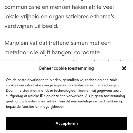
communicatie en mensen haken af; te veel
lokale vrijheid en organisatiebrede thema’s
verdwijnen uit beeld.
Marjolein vat dat treffend samen met een
metafoor die blijft hangen: corporate
communicatie is soms een beetje als pastinaak.
Beheer cookie toestemming
Misschien niet de P die je op je bord wil
(pannenkoeken, pizza, …), maar wel gezond
Om de beste ervaringen te bieden, gebruiken wij technologieën zoals
cookies om informatie over je apparaat op te slaan en/of te raadplegen.
(voor de organisatie).
Door in te stemmen met deze technologieën kunnen wij gegevens zoals
surfgedrag of unieke ID's op deze site verwerken. Als je geen toestemming
geeft of uw toestemming intrekt, kan dit een nadelige invloed hebben op
De leidinggevende blijft de belangrijkste
bepaalde functies en mogelijkheden.
schakel
Accepteren
Wat in veel organisaties geldt, blijkt ook bij NS