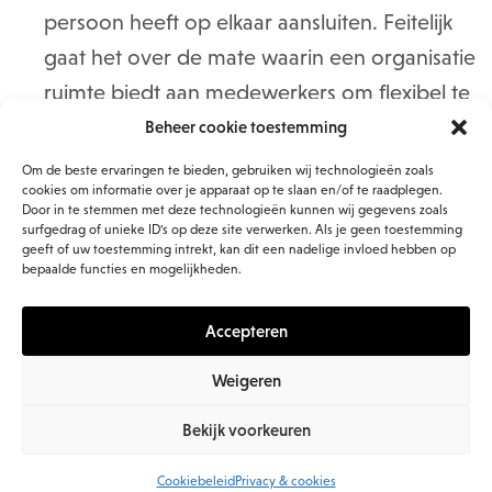
persoon heeft op elkaar aansluiten. Feitelijk
gaat het over de mate waarin een organisatie
ruimte biedt aan medewerkers om flexibel te
werken zowel in tijd als locatie, in deeltijd te
Beheer cookie toestemming
werken en verlofregelingen en financiële of
Om de beste ervaringen te bieden, gebruiken wij technologieën zoals
cookies om informatie over je apparaat op te slaan en/of te raadplegen.
informatieve ondersteuning bij kinderopvang
Door in te stemmen met deze technologieën kunnen wij gegevens zoals
of mantelzorg.
surfgedrag of unieke ID's op deze site verwerken. Als je geen toestemming
geeft of uw toestemming intrekt, kan dit een nadelige invloed hebben op
Communicatie
, dat in deze context vooral
bepaalde functies en mogelijkheden.
wordt uitgelegd als
internal alignment
; de
Accepteren
mate waarin de communicatie van
leidinggevenden en senior management
Weigeren
over koers en strategie gerelateerd kan
Bekijk voorkeuren
worden aan de individuele rol die
medewerkers daarin hebben. Een goede
Cookiebeleid
Privacy & cookies